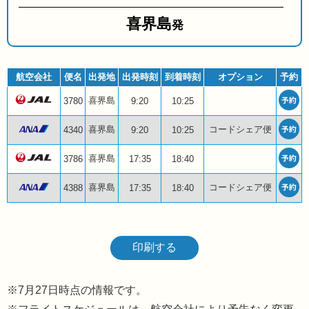
喜界島
発
航空会社
便名
出発地
出発時刻
到着時刻
オプション
予約
喜界島
3780
9:20
10:25
喜界島
コードシェア便
4340
9:20
10:25
喜界島
3786
17:35
18:40
喜界島
コードシェア便
4388
17:35
18:40
印刷する
7月27日時点の情報です。