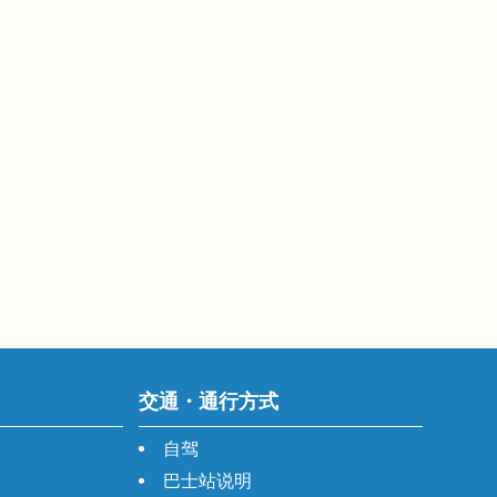
交通・通行方式
自驾
巴士站说明