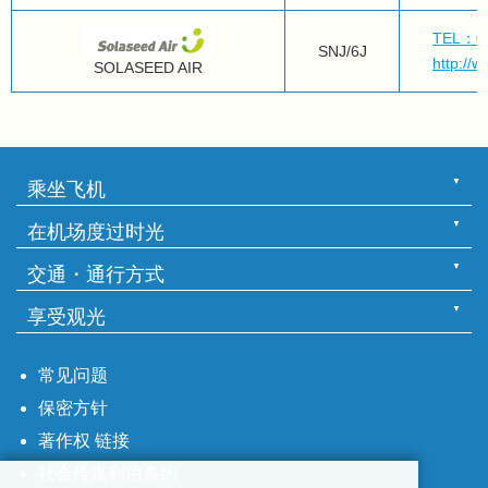
TEL：05
SNJ/6J
http://w
SOLASEED AIR
乘坐飞机
在机场度过时光
交通・通行方式
享受观光
常见问题
保密方针
著作权 链接
社会传媒利用条约