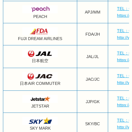
TEL：05
APJ/MM
https:/
PEACH
TEL：05
FDA/JH
http://w
FUJI DREAM AIRLINES
TEL：05
JAL/JL
https://w
日本航空
TEL：05
JAC/JC
http://w
日本AIR COMMUTER
TEL：05
JJP/GK
https:/
JETSTAR
TEL：05
SKY/BC
http://w
SKY MARK