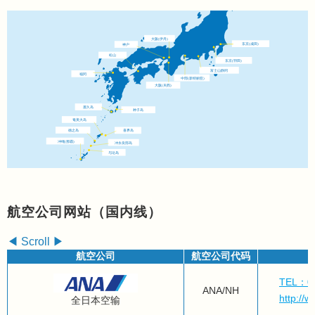
大阪(伊丹)
东京(成田)
神户
松山
东京(羽田)
富士山静冈
福冈
中部(新特丽亚)
大阪(关西)
屋久岛
种子岛
奄美大岛
德之岛
喜界岛
冲绳(那霸)
冲永良部岛
与论岛
航空公司网站（国内线）
航空公司
航空公司代码
TEL：05
ANA/NH
http://w
全日本空输