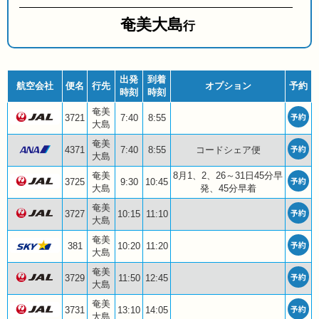
奄美大島
行
出発
到着
航空会社
便名
行先
オプション
予約
時刻
時刻
奄美
3721
7:40
8:55
大島
奄美
4371
7:40
8:55
コードシェア便
大島
奄美
8月1、2、26～31日45分早
3725
9:30
10:45
大島
発、45分早着
奄美
3727
10:15
11:10
大島
奄美
381
10:20
11:20
大島
奄美
3729
11:50
12:45
大島
奄美
3731
13:10
14:05
大島