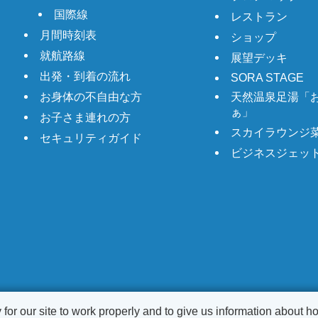
国際線
レストラン
月間時刻表
ショップ
就航路線
展望デッキ
出発・到着の流れ
SORA STAGE
お身体の不自由な方
天然温泉足湯「
ぁ」
お子さま連れの方
スカイラウンジ
セキュリティガイド
ビジネスジェッ
r our site to work properly and to give us information about how