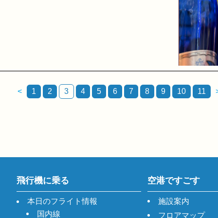
<
1
2
3
4
5
6
7
8
9
10
11
飛行機に乗る
空港ですごす
本日のフライト情報
施設案内
国内線
フロアマップ