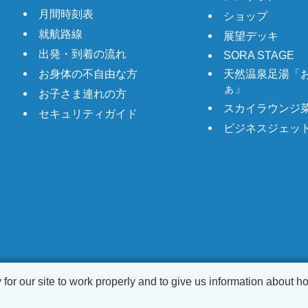
月間時刻表
ショップ
就航路線
展望デッキ
出発・到着の流れ
SORA STAGE
お身体の不自由な方
天然温泉足湯「
ぁ」
お子さま連れの方
スカイラウンジ
セキュリティガイド
ビジネスジェッ
r our site to work properly and to give us information about how