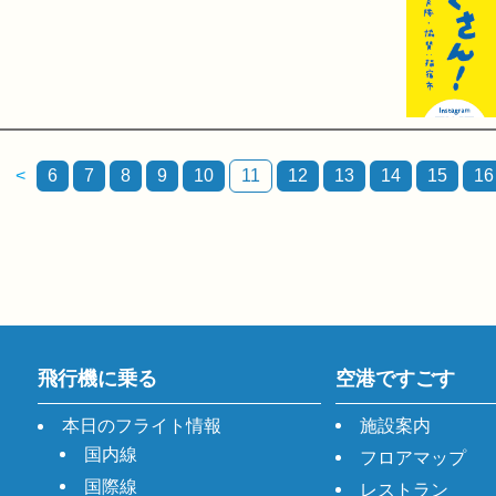
<
6
7
8
9
10
11
12
13
14
15
16
飛行機に乗る
空港ですごす
本日のフライト情報
施設案内
国内線
フロアマップ
国際線
レストラン