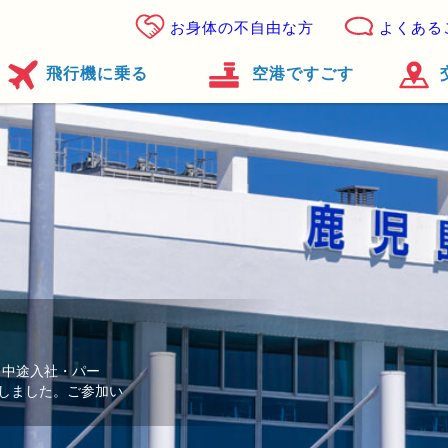
お身体の不自由な方
よくある
飛行機に乗る
空港ですごす
卒・中途入社・パー
しました。ご参加い