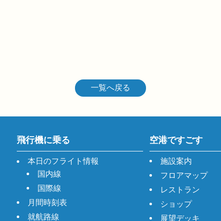
一覧へ戻る
飛行機に乗る
空港ですごす
本日のフライト情報
施設案内
国内線
フロアマップ
国際線
レストラン
月間時刻表
ショップ
就航路線
展望デッキ