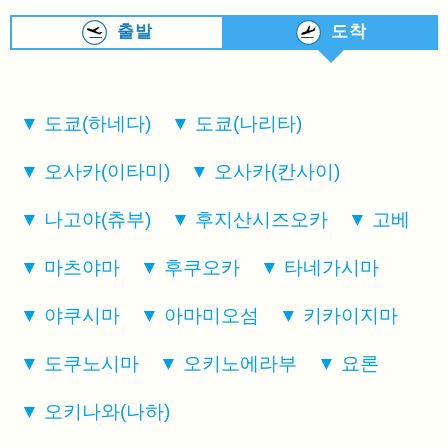
출발
도착
도쿄(하네다)
도쿄(나리타)
오사카(이타미)
오사카(칸사이)
나고야(츄부)
후지산시즈오카
고베
마츠야마
후쿠오카
타네가시마
야쿠시마
아마미오섬
키카이지마
도쿠노시마
오키노에라부
요론
오키나와(나하)