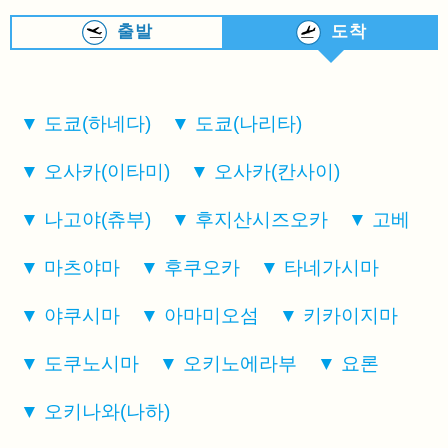
출발
도착
도쿄(하네다)
도쿄(나리타)
오사카(이타미)
오사카(칸사이)
나고야(츄부)
후지산시즈오카
고베
마츠야마
후쿠오카
타네가시마
야쿠시마
아마미오섬
키카이지마
도쿠노시마
오키노에라부
요론
오키나와(나하)