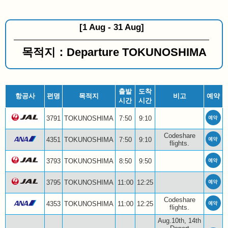
[1 Aug - 31 Aug]
목적지：Departure TOKUNOSHIMA
출발
도착
항공사
편명
목적지
비고
예약
시간
시간
3791
TOKUNOSHIMA
7:50
9:10
Codeshare
4351
TOKUNOSHIMA
7:50
9:10
flights.
3793
TOKUNOSHIMA
8:50
9:50
3795
TOKUNOSHIMA
11:00
12:25
Codeshare
4353
TOKUNOSHIMA
11:00
12:25
flights.
Aug.10th, 14th