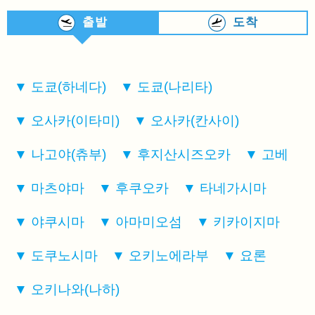
출발
도착
도쿄(하네다)
도쿄(나리타)
오사카(이타미)
오사카(칸사이)
나고야(츄부)
후지산시즈오카
고베
마츠야마
후쿠오카
타네가시마
야쿠시마
아마미오섬
키카이지마
도쿠노시마
오키노에라부
요론
오키나와(나하)